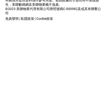
本網頁所提供資料僅作參考用途。若因錯漏而引致任何不便或損
失，美聯數碼網及美聯物業概不負責。
©2023 美聯物業代理有限公司牌照號碼C-000982及或其有聯繫公
司
免責聲明
|
私隱政策
|
Cookie政策