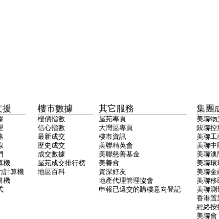
支援
樓市數據
其它服務
集團
盤
樓價指數
屋苑專頁
美聯物
理
信心指數
大灣區專頁
鋑聯控
絡
最新成交
樓市資訊
美聯工
線
歷史成交
美聯精英會
美聯中
們
成交數據
美聯慈善基金
美聯澳
算機
屋苑成交排行榜
美善會
美聯環
力計算機
地區百科
資深好友
美聯金
算機
地產代理管理協會
美聯移
式
申報已遞交的購樓意向登記
美聯測
香港置
經絡按
美聯會