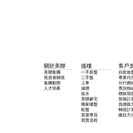
關於美聯
搵樓
客戶
美聯集團
一手新盤
自助放
投資者關係
二手盤
專業代
集團動態
上車
分行網
人才招募
減價
查詢熱
低水
聯絡我
美聯豪宅
按揭計
獨家樓盤
負擔能
租盤
轉按計
居屋專頁
繳款方
買賣流程