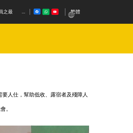
繁體
員之最
...
需要人仕，幫助低收、露宿者及殘障人
機會。