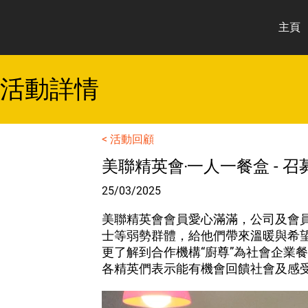
主頁
​活動詳情
< 活動回顧
美聯精英會‧一人一餐盒 - 召
25/03/2025
美聯精英會會員愛心滿滿，公司及會
士等弱勢群體，給他們帶來溫暖與希
更了解到合作機構“廚尊”為社會企業
各精英們表示能有機會回饋社會及感