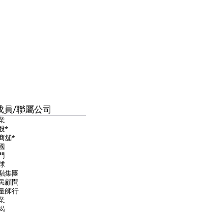
成員/聯屬公司
業
股*
商舖*
國
門
球
融集團
民顧問
量師行
業
揭