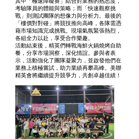
其中「極速障礙賽」結合對業務的熟悉度，
考驗隊員的體能與策略；而「快速觀察挑
戰」則測試團隊的想像力與分析力。最後的
「樓價對對碰」將競技推向高峰，各隊需憑
藉市場知識完成挑戰。現場氣氛緊張熱烈，
各組全力以赴，享受合作樂趣。
活動結束後，精英們轉戰海鮮火鍋燒烤自助
餐，分享市場洞察，深化情誼。參與者表
示，活動強化了團隊凝聚力，並啟發他們在
業務上積極嘗試，助力業績再攀高峰。美聯
精英會將繼續提升競爭力，共創卓越佳績！