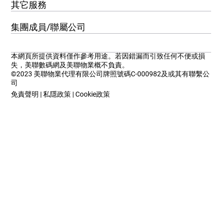
其它服務
集團成員/聯屬公司
本網頁所提供資料僅作參考用途。若因錯漏而引致任何不便或損
失，美聯數碼網及美聯物業概不負責。
©2023 美聯物業代理有限公司牌照號碼C-000982及或其有聯繫公
司
免責聲明
|
私隱政策
|
Cookie政策