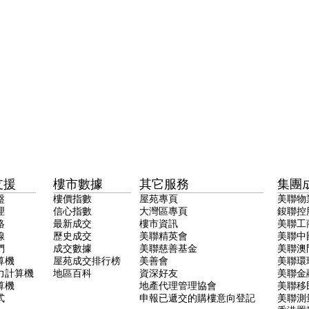
支援
樓市數據
其它服務
集團
盤
樓價指數
屋苑專頁
美聯物
理
信心指數
大灣區專頁
鋑聯控
絡
最新成交
樓市資訊
美聯工
線
歷史成交
美聯精英會
美聯中
們
成交數據
美聯慈善基金
美聯澳
算機
屋苑成交排行榜
美善會
美聯環
力計算機
地區百科
資深好友
美聯金
算機
地產代理管理協會
美聯移
式
申報已遞交的購樓意向登記
美聯測