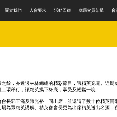
關於我們
入會要求
活動回顧
應屆會員架構
會
績之餘，亦透過林林總總的精彩節目，讓精英充電。近期
座上環舉行，讓精英摸下杯底，享受及輕鬆一晚！
會會長郭玉滿及陳光裕一同出席，並邀請了數十位精英同
到場為眾精英講解。精英會會長更為出席精英送出名酒，