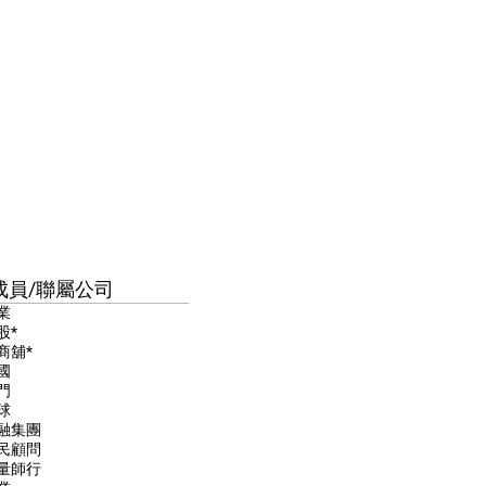
成員/聯屬公司
業
股*
商舖*
國
門
球
融集團
民顧問
量師行