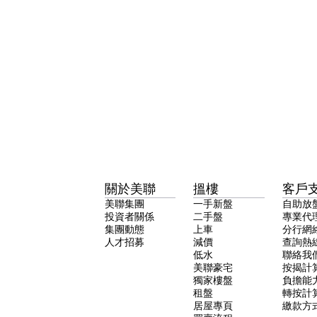
關於美聯
搵樓
客戶
美聯集團
一手新盤
自助放
投資者關係
二手盤
專業代
集團動態
上車
分行網
人才招募
減價
查詢熱
低水
聯絡我
美聯豪宅
按揭計
獨家樓盤
負擔能
租盤
轉按計
居屋專頁
繳款方