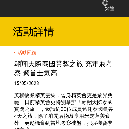
繁體
​活動詳情
< 活動回顧
翱翔天際泰國賞獎之旅 充電兼考
察 聚首士氣高
15/05/2023
美聯物業精英雲集，晉身精英會更是業界典
範，日前精英會更特別舉辦「翱翔天際泰國
賞獎之旅」，邀請約30位成員遠赴泰國曼谷
4天之旅，除了消閒購物及享用米芝蓮美食
外，更趁機會到當地考察樓盤，把握機會學