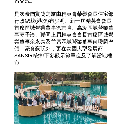
習交流。
是次泰國賞獎之旅由精英會榮譽會長住宅部
行政總裁(港澳)布少明、新一屆精英會會長
首席區域營業董事徐志強、高級區域營業董
事莫子淦、聯同上屆精英會會長首席區域營
業董事余永泰及首席區域營業董事何璦麟率
領，豪食豪玩外，更在泰國大型發展商
SANSIRI安排下參觀示範單位及了解當地樓
市。