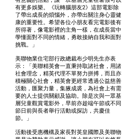
有更多娛樂。《玩轉腦朋友2》這部電影除
了帶出成長的煩惱外，亦帶出關注身心靈健
康的重要性。希望各位小朋友看完電影後有
所得著，像電影裡的主角一樣，在成長當中
學懂面對不同的情緒，勇敢接納自我和面對
挑戰。」
美聯物業住宅部行政總裁布少明先生亦表
示：「美聯精英會一直秉持取諸社會，用諸
社會理念，精英代理不單努力拼搏，而且亦
積極關心社會，精英會更經常透過公益慈善
活動，匯聚力量，集腋成裘，為社會上有需
要的人士提供關顧及協助。除是次與一眾基
層兒童觀賞電影外，早前亦趁端午節或不同
節日前與長者舉行活動或探訪，共慶佳
節。」
活動後受惠機構及家長對英皇國際及美聯物