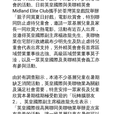
會的活動。日前英皇國際與美聯精英會
Midland Elite Club攜手於荃灣英皇戲院舉辦
「親子同賞夏日好戲」電影欣賞會，特別聯
同防止虐待兒童會，邀請一眾基層兒童及家
長一同欣賞大熱電影。活動有近百人出席，
並邀得英皇國際副主席楊政龍先生、美聯物
業住宅部行政總裁布少明先生及防止虐待兒
童會代表出席支持，另外精英會會長首席區
域營業董事徐志強、高級區域營業董事莫子
淦，以及一眾英皇國際及美聯精英會義工亦
有參與活動。
由於有調查顯示，本港不少基層兒童在暑期
缺乏消閒活動，英皇國際與美聯物業為關顧
及滿足社會需要，特意安排一眾家長及兒童
欣賞本暑期檔期極受歡迎的「玩轉腦朋友
2」。英皇國際副主席楊政龍先生表示：
「英皇國際很高興聯同美聯物業舉辦是次富
有意義的活動，讓一班基層兒童在暑假可以