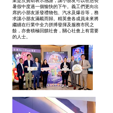
業是次贊助表示感謝，讓小朋友可以在悠長
暑假中度過一個愉快的下午。義工們更向出
席的小朋友派發禮物包、汽水及爆谷等，務
求讓小朋友滿載而歸。精英會各成員未來將
繼續在行業中全力拼搏發揮及服務市民之
餘，亦會積極回饋社會，關心社會上有需要
的人士。