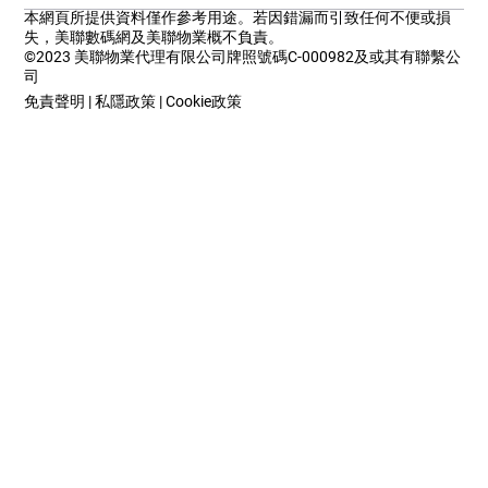
本網頁所提供資料僅作參考用途。若因錯漏而引致任何不便或損
失，美聯數碼網及美聯物業概不負責。
©2023 美聯物業代理有限公司牌照號碼C-000982及或其有聯繫公
司
免責聲明
|
私隱政策
|
Cookie政策