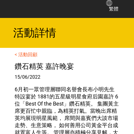
繁體
​活動詳情
< 活動回顧
鑽石精英 嘉許晚宴
15/06/2022
6月初一眾管理層聯同名譽會長布小明先生
特設宴於 1881的五星級明星食府后園嘉許 6
位「Best Of the Best」鑽石精英。 集團黃主
席更百忙中親臨，為精英打氣。當晚出席精
英均展現明星風範， 席間與嘉賓們大談市場
走勢、生意策略， 如何善用公司黃金平台成
就置富人生等。 管理層亦積極分享見解，大