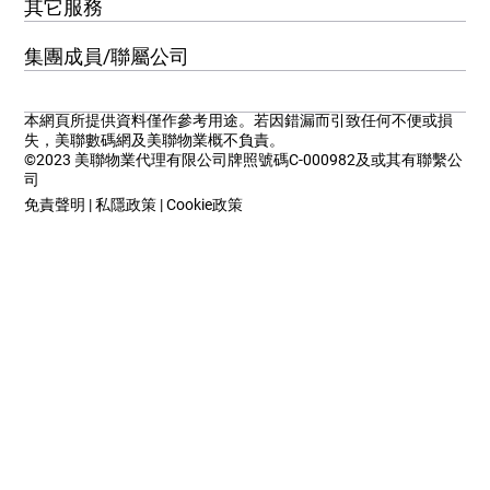
其它服務
集團成員/聯屬公司
本網頁所提供資料僅作參考用途。若因錯漏而引致任何不便或損
失，美聯數碼網及美聯物業概不負責。
©2023 美聯物業代理有限公司牌照號碼C-000982及或其有聯繫公
司
免責聲明
|
私隱政策
|
Cookie政策