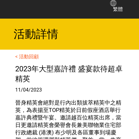
繁體
​活動詳情
< 活動回顧
2023年大型嘉許禮 盛宴款待超卓
精英
11/04/2023
晉身精英會絕對是行內出類拔萃精英中之精
英，為表揚至TOP精英於日前假座酒店舉行
嘉許典禮暨午宴。邀請越百位精英出席，當
日更邀請精英會榮譽會長兼美聯物業住宅部
行政總裁 (港澳) 布少明及各區董事到場慶