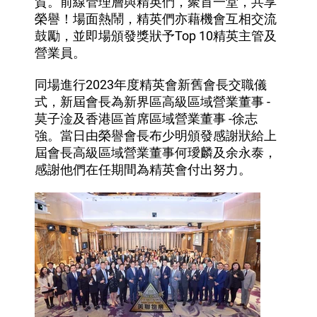
賀。前線管理層與精英們，聚首一堂，共享
榮譽！場面熱鬧，精英們亦藉機會互相交流
鼓勵，並即場頒發獎狀予Top 10精英主管及
營業員。
同場進行2023年度精英會新舊會長交職儀
式，新屆會長為新界區高級區域營業董事 -
莫子淦及香港區首席區域營業董事 -徐志
強。當日由榮譽會長布少明頒發感謝狀給上
屆會長高級區域營業董事何璦麟及余永泰，
感謝他們在任期間為精英會付出努力。